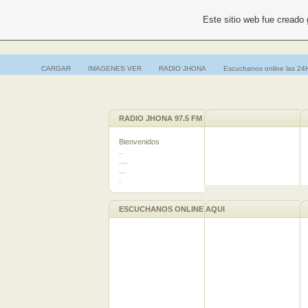
Este sitio web fue creado
CARGAR
IMAGENES VER
RADIO JHONA
Escuchanos online las 24
RADIO JHONA 97.5 FM
Bienvenidos
..
....
...
.
ESCUCHANOS ONLINE AQUI